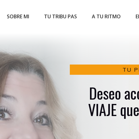
SOBRE MI
TU TRIBU PAS
A TU RITMO
E
TU P
Deseo ac
VIAJE que