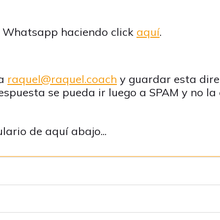
r Whatsapp haciendo click
aquí
.
 a
raquel@raquel.coach
y guardar esta dire
espuesta se pueda ir luego a SPAM y no la 
lario de aquí abajo...