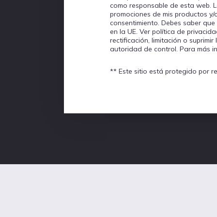
como responsable de esta web. La 
promociones de mis productos y/o s
consentimiento. Debes saber que l
en la UE. Ver política de privaci
rectificación, limitación o supri
autoridad de control. Para más i
** Este sitio está protegido por