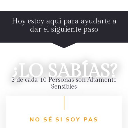
Hoy estoy aquí para ayudarte a
dar el siguiente paso
¿LO SABÍAS?
2 de cada 10 Personas son Altamente
Sensibles
NO SÉ SI SOY PAS